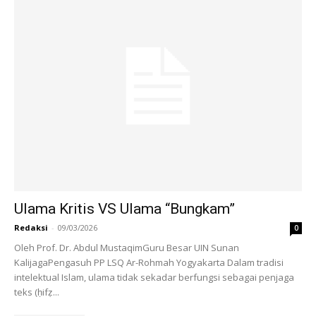
Ulama Kritis VS Ulama “Bungkam”
Redaksi
-
09/03/2026
0
Oleh Prof. Dr. Abdul MustaqimGuru Besar UIN Sunan
KalijagaPengasuh PP LSQ Ar-Rohmah Yogyakarta Dalam tradisi
intelektual Islam, ulama tidak sekadar berfungsi sebagai penjaga
teks (ḥifẓ...