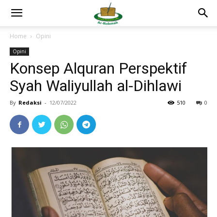
Home
Opini
Opini
Konsep Alquran Perspektif
Syah Waliyullah al-Dihlawi
By
Redaksi
-
12/07/2022
510
0