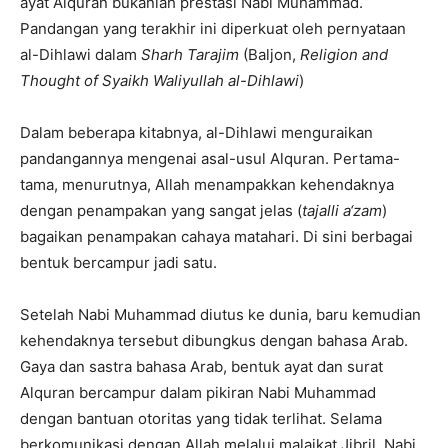
ayat Alquran bukanlah prestasi Nabi Muhammad.
Pandangan yang terakhir ini diperkuat oleh pernyataan
al-Dihlawi dalam
Sharh
Tarajim
(Baljon,
Religion and
Thought of Syaikh Waliyullah al-Dihlawi
)
Dalam beberapa kitabnya, al-Dihlawi menguraikan
pandangannya mengenai asal-usul Alquran. Pertama-
tama, menurutnya, Allah menampakkan kehendaknya
dengan penampakan yang sangat jelas (
tajalli
a‘zam
)
bagaikan penampakan cahaya matahari. Di sini berbagai
bentuk bercampur jadi satu.
Setelah Nabi Muhammad diutus ke dunia, baru kemudian
kehendaknya tersebut dibungkus dengan bahasa Arab.
Gaya dan sastra bahasa Arab, bentuk ayat dan surat
Alquran bercampur dalam pikiran Nabi Muhammad
dengan bantuan otoritas yang tidak terlihat. Selama
berkomunikasi dengan Allah melalui malaikat Jibril, Nabi