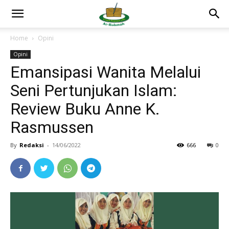
Home
Opini
Opini
Emansipasi Wanita Melalui
Seni Pertunjukan Islam:
Review Buku Anne K.
Rasmussen
By
Redaksi
-
14/06/2022
666
0