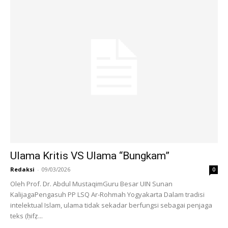
Ulama Kritis VS Ulama “Bungkam”
Redaksi
-
09/03/2026
0
Oleh Prof. Dr. Abdul MustaqimGuru Besar UIN Sunan
KalijagaPengasuh PP LSQ Ar-Rohmah Yogyakarta Dalam tradisi
intelektual Islam, ulama tidak sekadar berfungsi sebagai penjaga
teks (ḥifẓ...