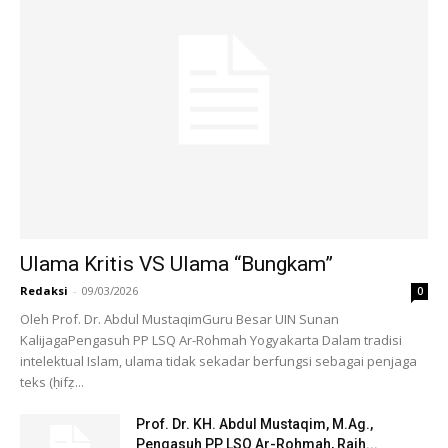
Ulama Kritis VS Ulama “Bungkam”
Redaksi
-
09/03/2026
0
Oleh Prof. Dr. Abdul MustaqimGuru Besar UIN Sunan
KalijagaPengasuh PP LSQ Ar-Rohmah Yogyakarta Dalam tradisi
intelektual Islam, ulama tidak sekadar berfungsi sebagai penjaga
teks (ḥifẓ...
Prof. Dr. KH. Abdul Mustaqim, M.Ag.,
Pengasuh PP LSQ Ar-Rohmah, Raih...