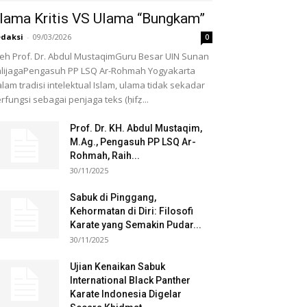
lama Kritis VS Ulama “Bungkam”
daksi
-
09/03/2026
0
eh Prof. Dr. Abdul MustaqimGuru Besar UIN Sunan
lijagaPengasuh PP LSQ Ar-Rohmah Yogyakarta
lam tradisi intelektual Islam, ulama tidak sekadar
rfungsi sebagai penjaga teks (ḥifẓ...
Prof. Dr. KH. Abdul Mustaqim,
M.Ag., Pengasuh PP LSQ Ar-
Rohmah, Raih...
30/11/2025
Sabuk di Pinggang,
Kehormatan di Diri: Filosofi
Karate yang Semakin Pudar...
30/11/2025
Ujian Kenaikan Sabuk
International Black Panther
Karate Indonesia Digelar