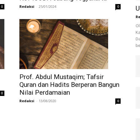
Redaksi
-
25/01/2024
0
0
U
Re
Ol
Ka
Da
be
Prof. Abdul Mustaqim; Tafsir
Quran dan Hadits Berperan Bangun
Nilai Perdamaian
0
Redaksi
-
13/08/2020
0