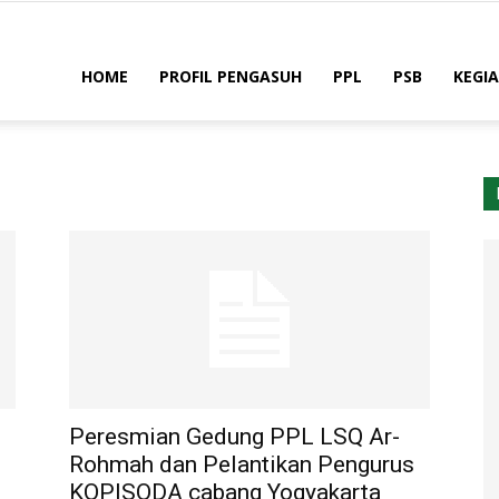
HOME
PROFIL PENGASUH
PPL
PSB
KEGI
ah
Peresmian Gedung PPL LSQ Ar-
i
Rohmah dan Pelantikan Pengurus
KOPISODA cabang Yogyakarta