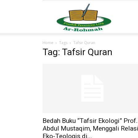
LSQ
Home
Tags
Tafsir Quran
Ar-
Tag: Tafsir Quran
Rohm
Bedah Buku “Tafsir Ekologi” Prof.
Abdul Mustaqim, Menggali Relas
Eko-Teologis di...