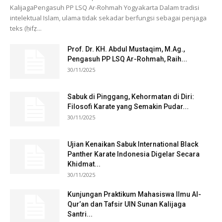
KalijagaPengasuh PP LSQ Ar-Rohmah Yogyakarta Dalam tradisi
intelektual Islam, ulama tidak sekadar berfungsi sebagai penjaga
teks (ḥifẓ...
Prof. Dr. KH. Abdul Mustaqim, M.Ag.,
Pengasuh PP LSQ Ar-Rohmah, Raih...
30/11/2025
Sabuk di Pinggang, Kehormatan di Diri:
Filosofi Karate yang Semakin Pudar...
30/11/2025
Ujian Kenaikan Sabuk International Black
Panther Karate Indonesia Digelar Secara
Khidmat...
30/11/2025
Kunjungan Praktikum Mahasiswa Ilmu Al-
Qur’an dan Tafsir UIN Sunan Kalijaga
Santri...