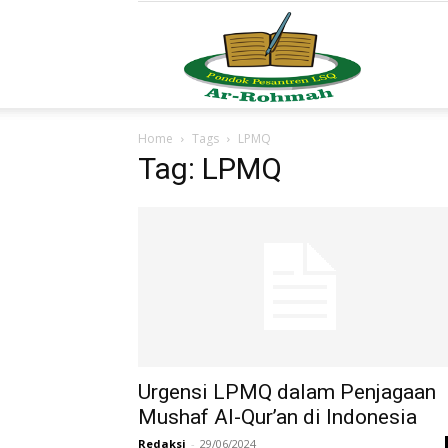
LSQ
Home
Tags
LPMQ
Ar-
Tag: LPMQ
Rohm
Urgensi LPMQ dalam Penjagaan
Mushaf Al-Qur’an di Indonesia
Redaksi
-
29/06/2024