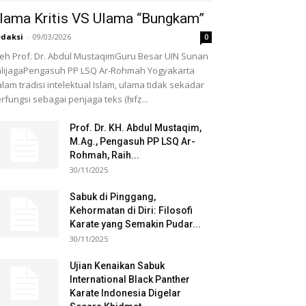
lama Kritis VS Ulama “Bungkam”
daksi
-
09/03/2026
0
eh Prof. Dr. Abdul MustaqimGuru Besar UIN Sunan
lijagaPengasuh PP LSQ Ar-Rohmah Yogyakarta
lam tradisi intelektual Islam, ulama tidak sekadar
rfungsi sebagai penjaga teks (ḥifẓ...
Prof. Dr. KH. Abdul Mustaqim,
M.Ag., Pengasuh PP LSQ Ar-
Rohmah, Raih...
30/11/2025
Sabuk di Pinggang,
Kehormatan di Diri: Filosofi
Karate yang Semakin Pudar...
30/11/2025
Ujian Kenaikan Sabuk
International Black Panther
Karate Indonesia Digelar