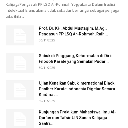
KalijagaPengasuh PP LSQ Ar-Rohmah Yogyakarta Dalam tradisi
intelektual Islam, ulama tidak sekadar berfungsi sebagai penjaga
teks (ḥifẓ...
Prof. Dr. KH. Abdul Mustaqim, M.Ag.,
Pengasuh PP LSQ Ar-Rohmah, Raih...
30/11/2025
Sabuk di Pinggang, Kehormatan di Diri:
Filosofi Karate yang Semakin Pudar...
30/11/2025
Ujian Kenaikan Sabuk International Black
Panther Karate Indonesia Digelar Secara
Khidmat...
30/11/2025
Kunjungan Praktikum Mahasiswa Ilmu Al-
Qur’an dan Tafsir UIN Sunan Kalijaga
Santri...