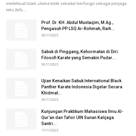
intelektual Islam, ulama tidak sekadar berfungsi sebagai penjaga
teks (ḥifẓ...
Prof. Dr. KH. Abdul Mustaqim, M.Ag.,
Pengasuh PP LSQ Ar-Rohmah, Raih...
30/11/2025
Sabuk di Pinggang, Kehormatan di Diri:
Filosofi Karate yang Semakin Pudar...
30/11/2025
Ujian Kenaikan Sabuk International Black
Panther Karate Indonesia Digelar Secara
Khidmat...
30/11/2025
Kunjungan Praktikum Mahasiswa Ilmu Al-
Qur’an dan Tafsir UIN Sunan Kalijaga
Santri...
17/11/2025